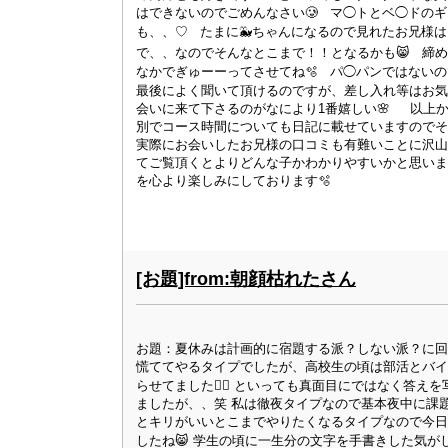
はできないのでごめんなさい🥲 マ◯トとベ◯ドの
も、、♡ たまに🐳ちゃんになるので見れたお兄様は
で、、なのでそんなとこまで！！となるかも😸 締
なかでぎゅーーってさせてね🫧 パ◯パンではないので
最後によく聞いて頂けるのですが、差し入れ等はお気持ち
会いに来て下さるのがなにより1番嬉しい🌸 以上
別でコース時間についても日記に載せていますのでそ
実際にお会いしたお兄様の口コミも有難いことに沢山
てご覧頂くとよりどんな子かわかりやすいかと思いま
を心より楽しみにしております🫧
[お題]from:朝顔枯れたさん
お題：夏休みは計画的に宿題する派？しない派？に回
慌ててやるタイプでしたが、高校生の頃は部活とバイ
らせてました🙆‍♀️ といっても真面目にではなく答
ましたが、、笑 私は徹夜タイプなので基本夜中に課題
とキリがいいとこまでやりたくなるタイプなので今日
したね😸 学生の頃に一生分の文字を手書きした気がし