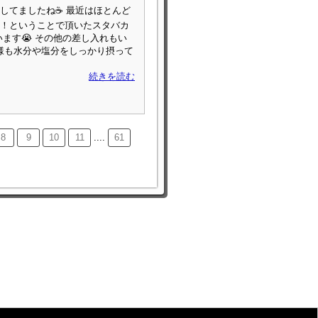
てましたね☕️ 最近はほとんど
！ということで頂いたスタバカ
ます😭 その他の差し入れもい
皆様も水分や塩分をしっかり摂って
続きを読む
8
9
10
11
....
61