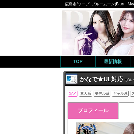
広島市/ソープ
ブルームーン(Blue Moo
TOP
最新情報
かなで★UL対応
ブルー
写メ
素人系
モデル系
ギャル系
プロフィール