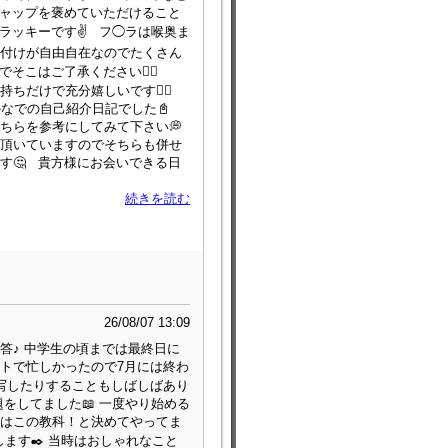
ギャップを褒めていただけること
ラッキーです✌️ フ◯ラは喉奥ま
め付けが自由自在なのでたくさん
そこはご了承ください🙇‍♀️
だけで充分嬉しいです🙇‍♀️
かなでの自己紹介日記でした📓
ちらを参考にしてみて下さい💭
頂いていますのでそちらも併せ
す🤔 貴方様にお会いできる日
続きを読む
26/08/07 13:09
答♪ 中学生の頃までは最終日に
トで忙しかったので7月には終わ
えを写したりすることもしばしばあり
をしてました📖 一度やり始める
はこの教科！と決めてやってま
ます✒️ 当時はおしゃれなこと