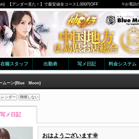
n)
【アンダー見た！】で最安値全コース1,000円OFF
※お電話
在籍スタッフ
出勤表
写メ日記
料金システム
ムーン(Blue Moon)
スレンダー
喫煙しない
写メ日記
おはようございます🌞