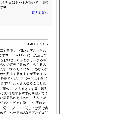
🎶 明日はおやすみ頂いて、明後
🕊️
続きを読む
26/08/08 10:19
て写メ日記まで開いて下さったお
 Blue Moonには入店して
なお肌とふわふわましゅまろ🥧
くらいの確率で褒めてもらえるの
さんすべすべしてね🌷 ちなみに
髪色が明るく見えますが実物はも
この高身長ですが、スポーツは全然ダ
きます⚾️ たくさん寝ることと食
お酒飲むことも好きです🥃 焼酎
お兄様は是非おすすめを教えてく
いた雰囲気があるのか、大人っぽ
がほとんどです😂 でも実は末
、🤫 プレイに関しては受け責
責めで、ハード系のSMプレイなど