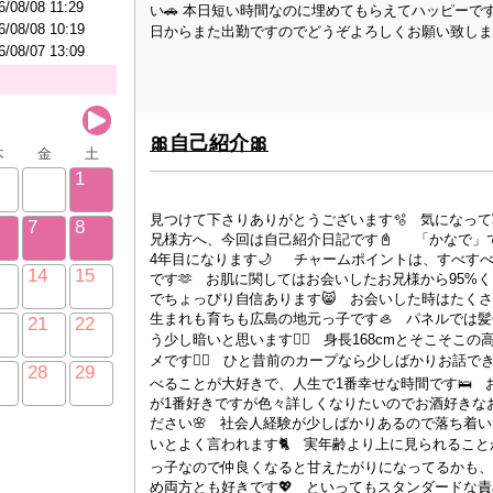
6/08/08 11:29
い🚗 本日短い時間なのに埋めてもらえてハッピーです
6/08/08 10:19
日からまた出勤ですのでどうぞよろしくお願い致します
6/08/07 13:09
🎀自己紹介🎀
木
金
土
1
見つけて下さりありがとうございます🫧 気になっ
7
8
兄様方へ、今回は自己紹介日記です📓 「かなで」です
4年目になります🌙 チャームポイントは、すべすべ
14
15
です🫶 お肌に関してはお会いしたお兄様から95%
でちょっぴり自信あります😸 お会いした時はたく
生まれも育ちも広島の地元っ子です🦪 パネルでは
21
22
う少し暗いと思います💇‍♀️ 身長168cmとそこそ
メです🙅‍♀️ ひと昔前のカープなら少しばかりお話で
28
29
べることが大好きで、人生で1番幸せな時間です🛌 
が1番好きですが色々詳しくなりたいのでお酒好きな
ださい🌸 社会人経験が少しばかりあるので落ち着
いとよく言われます🐈 実年齢より上に見られること
っ子なので仲良くなると甘えたがりになってるかも、
め両方とも好きです💖 といってもスタンダードな