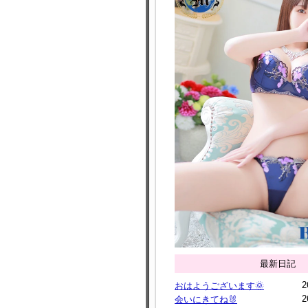
最新日記
2
おはようございます🌞
2
会いにきてね🐰