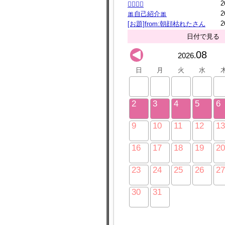
2
🙇‍♀️🙇‍♀️
2
🎀自己紹介🎀
2
[お題]from:朝顔枯れたさん
日付で見る
08
2026.
日
月
火
水
2
3
4
5
6
9
10
11
12
13
16
17
18
19
20
23
24
25
26
27
30
31