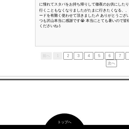
に憧れてスタバをお持ち帰りして徹夜のお供にしたりし
行くこともなくなりましたがたまに行きたくなる、、
ードを有難く使わせて頂きました🎶 ありがとうござい
つも沢山本当に感謝です😭 本当にとても暑いので
くださいね💧
前へ
1
2
3
4
5
6
7
次へ
トップへ