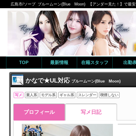
広島市/ソープ
ブルームーン(Blue Moon)
【アンダー見た！】で最安値
TOP
最新情報
在籍スタッフ
出勤
かなで★UL対応
ブルームーン(Blue Moon)
写メ
素人系
モデル系
ギャル系
スレンダー
喫煙しない
プロフィール
写メ日記