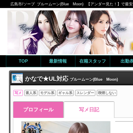
広島市/ソープ
ブルームーン(Blue Moon)
【アンダー見た！】で最安値
TOP
最新情報
在籍スタッフ
出勤
かなで★UL対応
ブルームーン(Blue Moon)
写メ
素人系
モデル系
ギャル系
スレンダー
喫煙しない
プロフィール
写メ日記