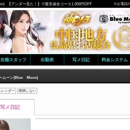
n)
【アンダー見た！】で最安値全コース1,000円OFF
※お電話
在籍スタッフ
出勤表
写メ日記
料金システム
ムーン(Blue Moon)
スレンダー
喫煙しない
写メ日記