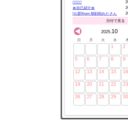
2
🙇‍♀️🙇‍♀️
2
🎀自己紹介🎀
2
[お題]from:朝顔枯れたさん
日付で見る
10
2025.
日
月
火
水
1
2
5
6
7
8
9
12
13
14
15
16
19
20
21
22
23
26
27
28
29
30