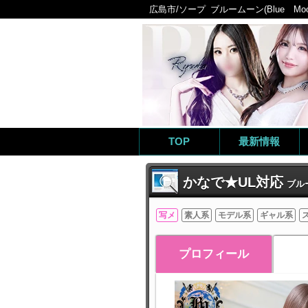
広島市/ソープ
ブルームーン(Blue Moo
TOP
最新情報
かなで★UL対応
ブルー
写メ
素人系
モデル系
ギャル系
プロフィール