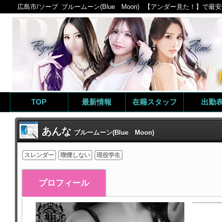
広島市/ソープ
ブルームーン(Blue Moon)
【アンダー見た！】で最安値
TOP
最新情報
在籍スタッフ
出勤
あんな
ブルームーン(Blue Moon)
スレンダー
喫煙しない
現役学生
プロフィール