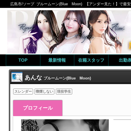
広島市/ソープ
ブルームーン(Blue Moon)
【アンダー見た！】で最安値
TOP
最新情報
在籍スタッフ
出勤
あんな
ブルームーン(Blue Moon)
スレンダー
喫煙しない
現役学生
プロフィール