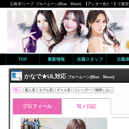
広島市/ソープ
ブルームーン(Blue Moon)
【アンダー見た！】で最安値
TOP
最新情報
在籍スタッフ
出勤
かなで★UL対応
ブルームーン(Blue Moon)
写メ
素人系
モデル系
ギャル系
スレンダー
喫煙しない
プロフィール
写メ日記